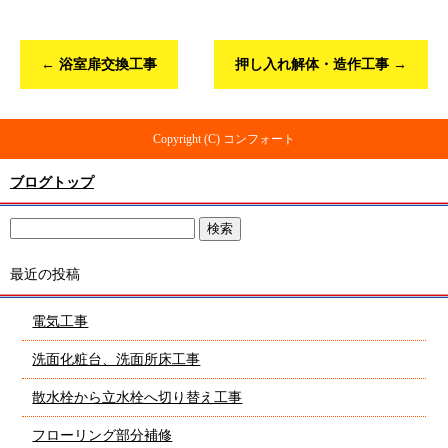
←
浴室扉交換工事
押し入れ解体・造作工事
→
Copyright (C) コンフォート
ブログトップ
最近の投稿
電気工事
洗面化粧台、洗面所床工事
散水栓から立水栓へ切り替え工事
フローリング部分補修