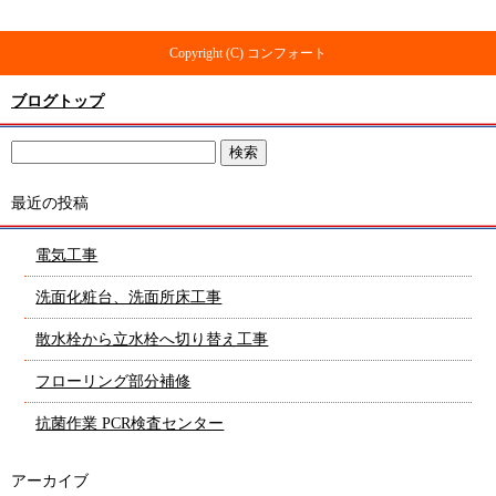
Copyright (C) コンフォート
ブログトップ
最近の投稿
電気工事
洗面化粧台、洗面所床工事
散水栓から立水栓へ切り替え工事
フローリング部分補修
抗菌作業 PCR検査センター
アーカイブ