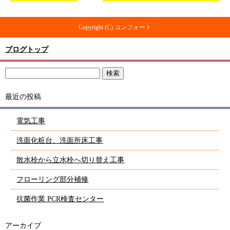
Copyright (C) コンフォート
ブログトップ
最近の投稿
電気工事
洗面化粧台、洗面所床工事
散水栓から立水栓へ切り替え工事
フローリング部分補修
抗菌作業 PCR検査センター
アーカイブ